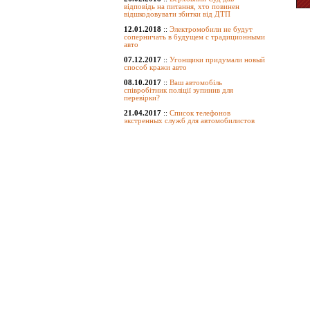
відповідь на питання, хто повинен
відшкодовувати збитки від ДТП
12.01.2018
::
Электромобили не будут
соперничать в будущем с традиционными
авто
07.12.2017
::
Угонщики придумали новый
способ кражи авто
08.10.2017
::
Ваш автомобіль
співробітник поліції зупинив для
перевірки?
21.04.2017
::
Список телефонов
экстренных служб для автомобилистов