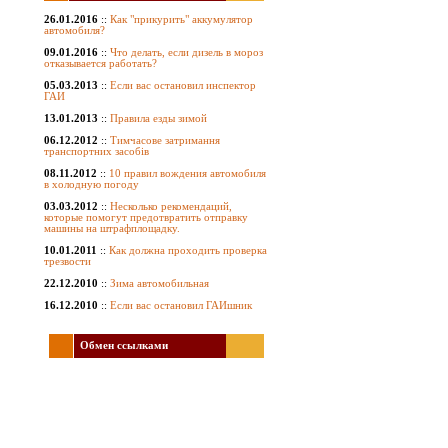
26.01.2016
::
Как "прикурить" аккумулятор
автомобиля?
09.01.2016
::
Что делать, если дизель в мороз
отказывается работать?
05.03.2013
::
Если вас остановил инспектор
ГАИ
13.01.2013
::
Правила езды зимой
06.12.2012
::
Тимчасове затримання
транспортних засобів
08.11.2012
::
10 правил вождения автомобиля
в холодную погоду
03.03.2012
::
Несколько рекомендаций,
которые помогут предотвратить отправку
машины на штрафплощадку.
10.01.2011
::
Как должна проходить проверка
трезвости
22.12.2010
::
Зима автомобильная
16.12.2010
::
Если вас остановил ГАИшник
Обмен ссылками