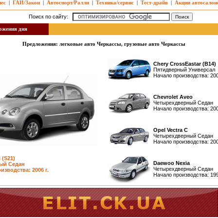
нес
|
ГАИ/Закон
|
Автоспорт/Ралли
|
Техника/сервис
|
Тест-драйв
|
Акции автосалон
Поиск по сайту:
жения дня
Предложения: легковые авто Черкассы, грузовые авто Черкассы
Chery CrossEastar (B14)
Пятидверный Универсал
Начало производства: 200
Chevrolet Aveo
Четырехдверный Седан
Начало производства: 200
Opel Vectra C
Четырехдверный Седан
Начало производства: 200
 (S21)
Daewoo Nexia
ый Седан
Четырехдверный Седан
изводства: 2006 г.
Начало производства: 199