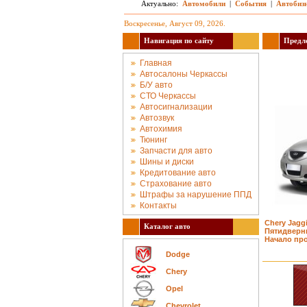
Актуально:
Автомобили
|
События
|
Автобиз
Воскресенье, Август 09, 2026.
Навигация по сайту
Предло
Главная
Автосалоны Черкассы
Б/У авто
СТО Черкассы
Автосигнализации
Автозвук
Автохимия
Тюнинг
Запчасти для авто
Шины и диски
Кредитование авто
Страхование авто
Штрафы за нарушение ППД
Контакты
Chery Jaggi
Каталог авто
Пятидверн
Начало про
Dodge
Chery
Opel
Chevrolet