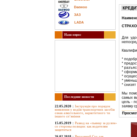
Daewoo
КРЕДИ
ЗАЗ
Наимен
LADA
СТРАХО
Наш опрос
Для удо
непосре
Квалифи
* подоб
* предо
* разъяс
* сформ
* осущес
* умень
* снизят
Мы помо
Последние новости
самых в
цель - 
заявку с
22.05.2020
::
Інструкція про порядок
виявлення у водіїв транспортних засобів
ознак алкогольного, наркотичного чи
Просмотр
іншого сп’яніння
15.05.2019
::
Развод на «пьянку за рулем»
со стороны полиции: как водителям
защититься
26.02.2018
::
Верховний Суд дав