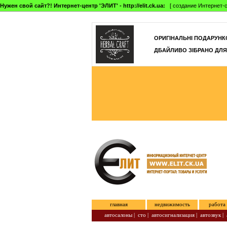
Нужен свой сайт?! Интернет-центр 'ЭЛИТ' - http://elit.ck.ua:
[ создание Интернет-с
]
ОРИГІНАЛЬНІ ПОДАРУНКО
ДБАЙЛИВО ЗІБРАНО ДЛЯ
главная
недвижимость
работа
автосалоны
|
сто
|
автосигнализация
|
автозвук
|