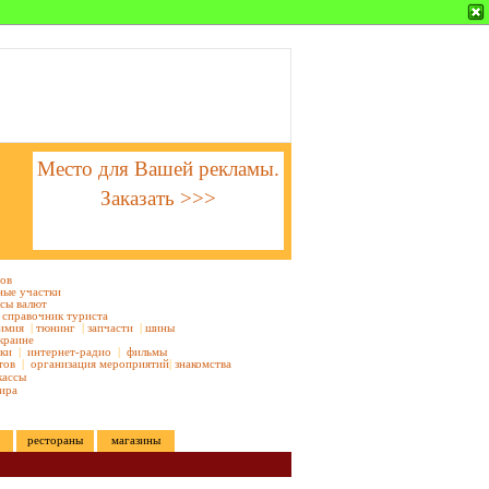
Место для Вашей рекламы.
Заказать >>>
тов
ные участки
сы валют
справочник туриста
имия
|
тюнинг
|
запчасти
|
шины
краине
ки
|
интернет-радио
|
фильмы
тов
|
организация мероприятий
|
знакомства
кассы
ира
рестораны
магазины