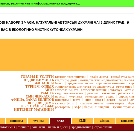
айтов, техническая и информационная поддержка...
ВІ НАБОРИ З ЧАЄМ. НАТУРАЛЬНІ АВТОРСЬКІ ДУХМЯНІ ЧАЇ З ДИКИХ ТРАВ. 🍵
 ВАС В ЕКОЛОГІЧНО ЧИСТИХ КУТОЧКАХ УКРАЇНИ
ТОВАРЫ И УСЛУГИ
каталог предприятий
|
прайс-листы
|
разработка сай
НЕДВИЖИМОСТЬ
квартиры,
дома
|
коммерческая недвижимость
|
земель
ФИНАНСЫ
банки
|
кредитные союзы
|
страховые компании
|
кур
ТУРИЗМ, ОТДЫХ
туристические агентства
|
горящие туры
|
отели мира
|
АВТО
автосалоны
|
сто
|
автосигнализация
|
автозвук
|
автох
РАБОТА
кадровые агентства
|
резюме
|
вакансии
|
работа в У
СМИ ЧЕРКАССЫ
пресса
|
журналы
|
телевидение
|
радио
|
справочни
АФИША, ЗАКАЗ БИЛЕТОВ
концерты
|
театр
|
кино
|
спорт
|
детям
|
заказ биле
ВСЕ ДЛЯ ДОМА
каталог фирм
|
полезные советы
|
фотогалерея г. Чер
РЕСТОРАНЫ, КАФЕ
рестораны
|
кафе
|
бары
|
пиццерии
|
кухни стран м
ИНТЕРНЕТ-МАГАЗИНЫ
финансы
туризм
авто
СМИ
афиша
ваш дом
автохимия
|
тюнинг
|
запчасти
|
шины и диски
|
кредитование
|
страхование