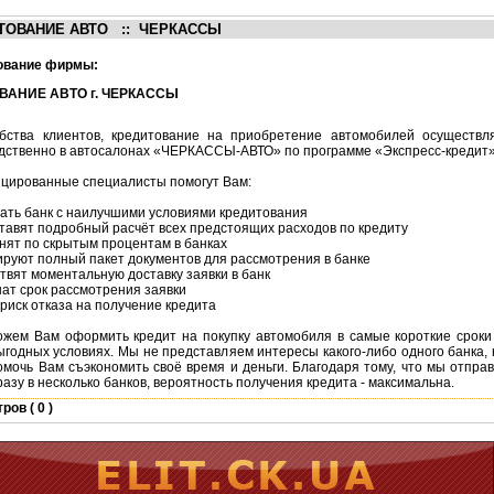
ТОВАНИЕ АВТО :: ЧЕРКАССЫ
ование фирмы:
ВАНИЕ АВТО г. ЧЕРКАССЫ
бства клиентов, кредитование на приобретение автомобилей осуществл
дственно в автосалонах «ЧЕРКАССЫ-АВТО» по программе «Экспресс-кредит»
цированные специалисты помогут Вам:
рать банк с наилучшими условиями кредитования
ставят подробный расчёт всех предстоящих расходов по кредиту
нят по скрытым процентам в банках
ируют полный пакет документов для рассмотрения в банке
твят моментальную доставку заявки в банк
шат срок рассмотрения заявки
 риск отказа на получение кредита
жем Вам оформить кредит на покупку автомобиля в самые короткие сроки
ыгодных условиях. Мы не представляем интересы какого-либо одного банка,
помочь Вам съэкономить своё время и деньги. Благодаря тому, что мы отпра
разу в несколько банков, вероятность получения кредита - максимальна.
ов ( 0 )