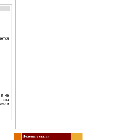
яется
.
 и на
 наша
вляем
Полезные статьи