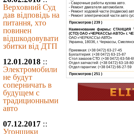
- Сварочные работы кузова авто.
Верховний Суд
- Ремонт двигателя автомобиля.
- Ремонт ходовой части (подвески) ав
дав відповідь на
- Ремонт электрической части авто (ус
питання, хто
Просмотров ( 239 )
повинен
Наименование фирмы:
СТАНЦИЯ 
(СТО) ОАО «ЧЕРКАССЫ-АВТО» г. 
відшкодовувати
ОАО «ЧЕРКАССЫ-АВТО»
Украина, 18036, г. Черкассы, Смелянск
збитки від ДТП
Приемная: (+38 0472) 63-27-45
Бухгалтерия: (+38 0472) 63-15-87
Стол заказов СТО: (+38 0472) 63-58-6
12.01.2018
::
Отдел запчастей: (+38 0472) 63-18-80
Электромобили
Отдел гарантии: (+38 0472) 66-27-59
Просмотров ( 251 )
не будут
соперничать в
будущем с
традиционными
авто
07.12.2017
::
Угонщики