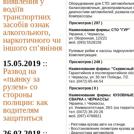
виявлення у
Оборудование для СТО: автомобильн
водіїв
балансировочные, дископравильные с
диагностики автомобилей, развала-с
транспортних
Компрессоры.
засобів ознак
Просмотров ( 297 )
алкогольного,
Наименование фирмы:
СТО "ГУР"
Украина, г. Черкассы,
наркотичного чи
ул. Оборонная, 12/221
моб. (093) 5528156
іншого сп’яніння
Рулевые рейки и насосы гидроусилит
Комплектующие.
15.05.2019
::
Просмотров ( 248 )
Развод на
Наименование фирмы:
"Сервисный 
Гарантийное и послегарантийное обс
«пьянку за
г. Черкассы, ул. 30 лет Победы, 7/2.
тел. (0472) 65-44-54
рулем» со
Просмотров ( 0 )
стороны
Наименование фирмы:
КУЗОВНЫЕ
СВАРКА г. ЧЕРКАССЫ
полиции: как
Украина, г. Черкассы,
водителям
ул. Университетская, 39/1 (на террит
тел. (0472) 36-20-26
защититься
моб. (097) 4788821
- Рихтовка кузова авто на стенде.
- Восстановление геометрии кузова а
26.02.2018
::
- Диагностика автомобиля.