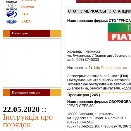
Daewoo
СТО :: ЧЕРКАССЫ :: СТАНЦИ
ЗАЗ
Наименование фирмы:
СТО "ТРИОА
LADA
Наш опрос
Украина, г. Черкассы,
ул. Лукьянова, 7 (район автобусного п
моб. (093) 3740333
Интернет-сайт:
http://trioauto.com.ua
Автосервис автомобилей Фиат (Fiat).
Обслуживание итальянских автомобиле
Техническое обслуживание автомоби
Диагностика, ремонт двигателя, ходов
Последние новости
Просмотров ( 245 )
Наименование фирмы:
ОБОРУДОВА
"РЕАЛ-СЕРВИС"
22.05.2020
::
18000, Украина, г. Черкассы
Інструкція про
ул. Одесская 50, корп. 43, офис 301
порядок
(0472) 38-42-02
(067) 470-62-22, (067) 980-19-70, (067