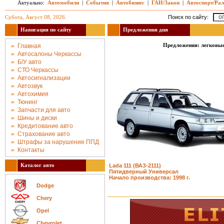
Актуально:
Автомобили
|
События
|
Автобизнес
|
ГАИ/Закон
|
Автоспорт/Ра
Субота, Август 08, 2026.
Поиск по сайту:
Навигация по сайту
Предложения дня
Предложения: легковые
Главная
Автосалоны Черкассы
Б/У авто
СТО Черкассы
Автосигнализации
Автозвук
Автохимия
Тюнинг
Запчасти для авто
Шины и диски
Кредитование авто
Страхование авто
Штрафы за нарушение ППД
Контакты
Каталог авто
Lada 111 (ВАЗ-2111)
Пятидверный Универсал
Начало производства: 1998 г.
Dodge
Chery
Opel
Chevrolet