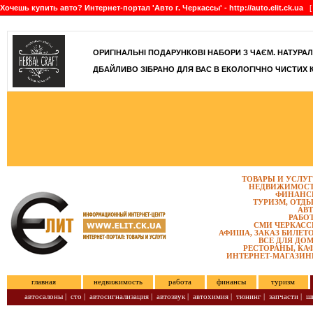
Хочешь купить авто? Интернет-портал 'Авто г. Черкассы' - http://auto.elit.ck.ua
[ 
]
ОРИГІНАЛЬНІ ПОДАРУНКОВІ НАБОРИ З ЧАЄМ. НАТУРАЛЬН
ДБАЙЛИВО ЗІБРАНО ДЛЯ ВАС В ЕКОЛОГІЧНО ЧИСТИХ 
ТОВАРЫ И УСЛУ
НЕДВИЖИМОС
ФИНАНС
ТУРИЗМ, ОТД
АВ
РАБО
СМИ ЧЕРКАС
АФИША, ЗАКАЗ БИЛЕТ
ВСЕ ДЛЯ ДО
РЕСТОРАНЫ, КА
ИНТЕРНЕТ-МАГАЗИ
главная
недвижимость
работа
финансы
туризм
автосалоны
|
сто
|
автосигнализация
|
автозвук
|
автохимия
|
тюнинг
|
запчасти
|
ш