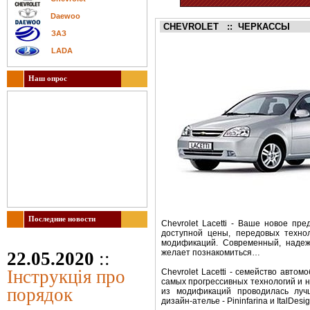
Daewoo
CHEVROLET
:: ЧЕРКАССЫ
ЗАЗ
LADA
Наш опрос
Последние новости
Chevrolet Lacetti - Ваше новое пр
доступной цены, передовых технол
модификаций. Современный, наде
желает познакомиться…
22.05.2020
::
Інструкція про
Chevrolet Lacetti - семейство автом
самых прогрессивных технологий и 
порядок
из модификаций проводилась луч
дизайн-ателье - Pininfarina и ItalDesig