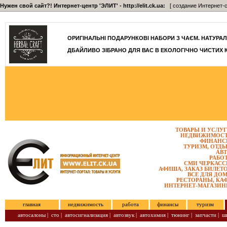
Нужен свой сайт?! Интернет-центр 'ЭЛИТ' - http://elit.ck.ua:
[ создание Интернет-с
]
ОРИГІНАЛЬНІ ПОДАРУНКОВІ НАБОРИ З ЧАЄМ. НАТУРАЛЬН
ДБАЙЛИВО ЗІБРАНО ДЛЯ ВАС В ЕКОЛОГІЧНО ЧИСТИХ 
ТОВАРЫ И УСЛУ
НЕДВИЖИМОС
ФИНАНС
ТУРИЗМ, ОТД
АВ
РАБО
СМИ ЧЕРКАС
АФИША, ЗАКАЗ БИЛЕТ
ВСЕ ДЛЯ ДО
РЕСТОРАНЫ, КА
ИНТЕРНЕТ-МАГАЗИ
главная
недвижимость
работа
финансы
туризм
автосалоны
|
сто
|
автосигнализация
|
автозвук
|
автохимия
|
тюнинг
|
запчасти
|
ш