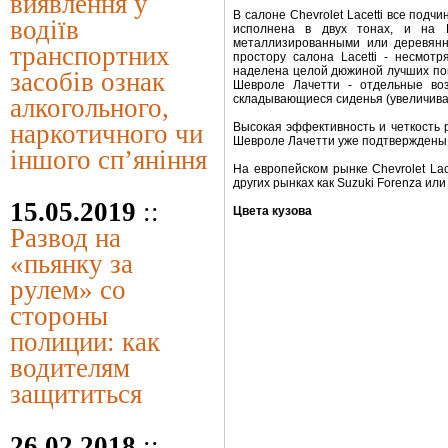
виявлення у
В салоне Chevrolet Lacetti все под
водіїв
исполнена в двух тонах, и на 
металлизированными или деревянн
транспортних
простору салона Lacetti - несмот
наделена целой дюжиной лучших пок
засобів ознак
Шевроле Лачетти - отдельные во
складывающиеся сиденья (увеличиваю
алкогольного,
наркотичного чи
Высокая эффективность и четкость 
Шевроле Лачетти уже подтверждены
іншого сп’яніння
На европейском рынке Chevrolet Lace
других рынках как Suzuki Forenza или 
15.05.2019
::
Цвета кузова
Развод на
«пьянку за
рулем» со
стороны
полиции: как
водителям
защититься
26.02.2018
::