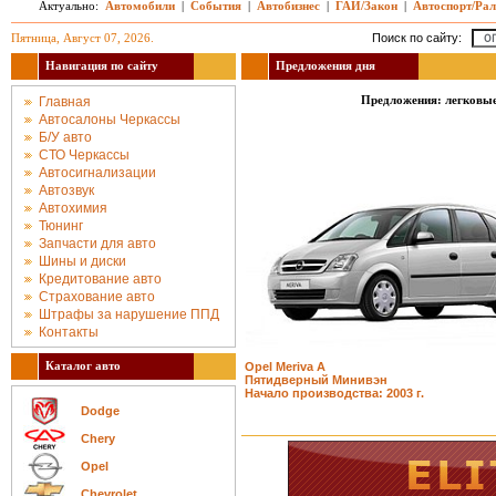
Актуально:
Автомобили
|
События
|
Автобизнес
|
ГАИ/Закон
|
Автоспорт/Ра
Пятница, Август 07, 2026.
Поиск по сайту:
Навигация по сайту
Предложения дня
Предложения: легковые
Главная
Автосалоны Черкассы
Б/У авто
СТО Черкассы
Автосигнализации
Автозвук
Автохимия
Тюнинг
Запчасти для авто
Шины и диски
Кредитование авто
Страхование авто
Штрафы за нарушение ППД
Контакты
Каталог авто
Opel Meriva A
Пятидверный Минивэн
Начало производства: 2003 г.
Dodge
Chery
Opel
Chevrolet