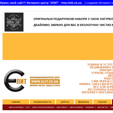
Нужен свой сайт?! Интернет-центр 'ЭЛИТ' - http://elit.ck.ua:
[ создание Интернет-с
]
ОРИГІНАЛЬНІ ПОДАРУНКОВІ НАБОРИ З ЧАЄМ. НАТУРАЛЬН
ДБАЙЛИВО ЗІБРАНО ДЛЯ ВАС В ЕКОЛОГІЧНО ЧИСТИХ 
ТОВАРЫ И УСЛУ
НЕДВИЖИМОС
ФИНАНС
ТУРИЗМ, ОТД
АВ
РАБО
СМИ ЧЕРКАС
АФИША, ЗАКАЗ БИЛЕТ
ВСЕ ДЛЯ ДО
РЕСТОРАНЫ, КА
ИНТЕРНЕТ-МАГАЗИ
главная
недвижимость
работа
финансы
туризм
автосалоны
|
сто
|
автосигнализация
|
автозвук
|
автохимия
|
тюнинг
|
запчасти
|
ш