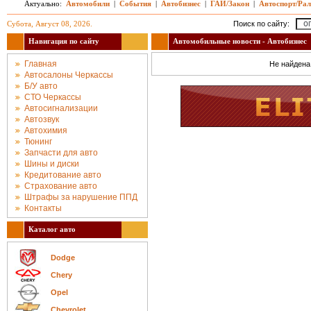
Актуально:
Автомобили
|
События
|
Автобизнес
|
ГАИ/Закон
|
Автоспорт/Ра
Субота, Август 08, 2026.
Поиск по сайту:
Навигация по сайту
Автомобильные новости - Автобизнес
Главная
Не найдена 
Автосалоны Черкассы
Б/У авто
СТО Черкассы
Автосигнализации
Автозвук
Автохимия
Тюнинг
Запчасти для авто
Шины и диски
Кредитование авто
Страхование авто
Штрафы за нарушение ППД
Контакты
Каталог авто
Dodge
Chery
Opel
Chevrolet